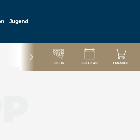
on
Jugend
TICKETS
SPIELPLAN
FAN-SHOP
PP