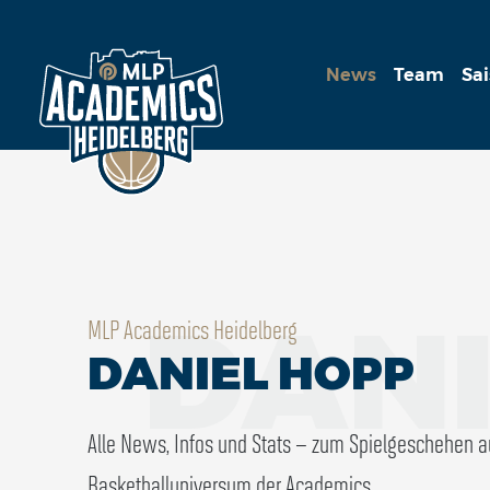
News
Team
Sa
DANI
MLP Academics Heidelberg
DANIEL HOPP
Alle News, Infos und Stats – zum Spielgeschehen 
Basketballuniversum der Academics.