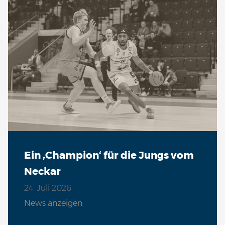
Sa 06.02. | 19:30 Uhr
VS
So 14.02. | 15:00 Uhr
VS
Sa 20.02. | 18:00 Uhr
VS
Ein ‚Champion‘ für die Jungs vom
Fr 05.03. | 19:30 Uhr
Neckar
VS
24. Juli 2026
News anzeigen
So 07.03. | 15:00 Uhr