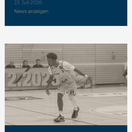
23. Juli 2026
Fr 09.04. | 19:00 Uhr
News anzeigen
VS
Sa 17.04. | 18:30 Uhr
VS
So 25.04. | 15:00 Uhr
VS
Sa 01.05. | 19:30 Uhr
VS