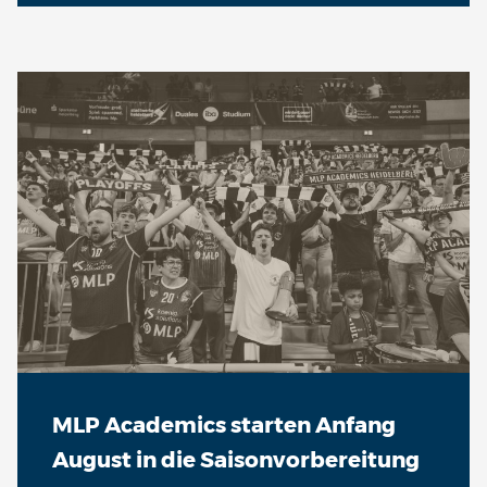
VS
Fr 12.03. | 19:30 Uhr
VS
Sa 20.03. | 18:00 Uhr
VS
Sa 27.03. | 19:00 Uhr
VS
Sa 03.04. | 18:30 Uhr
MLP Academics starten Anfang
VS
August in die Saisonvorbereitung