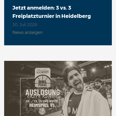
Jetzt anmelden: 3 vs. 3
Freiplatzturnier in Heidelberg
Fr 13.11. | 19:00 Uhr
VS
30. Juli 2026
News anzeigen
So 15.11. | 15:00 Uhr
VS
So 22.11. | 17:00 Uhr
VS
Sa 05.12. | 18:00 Uhr
VS