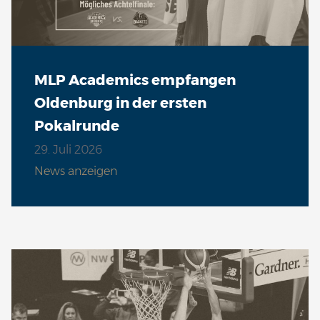
Sa 12.12. | 18:00 Uhr
VS
MLP Academics empfangen
Fr 18.12. | 19:30 Uhr
Oldenburg in der ersten
VS
Pokalrunde
29. Juli 2026
Di 22.12. | 19:00 Uhr
News anzeigen
VS
So 27.12. | 15:30 Uhr
VS
So 03.01. | 15:00 Uhr