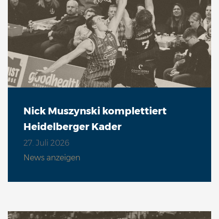
VS
So 10.01. | 17:00 Uhr
VS
Sa 16.01. | 18:00 Uhr
VS
Nick Muszynski komplettiert
Heidelberger Kader
Sa 23.01. | 20:00 Uhr
27. Juli 2026
VS
News anzeigen
Sa 30.01. | 18:00 Uhr
VS