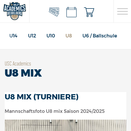
U14
U12
U10
U8
U6 / Ballschule
USC Academics
U8 MIX
U8 MIX (TURNIERE)
Mannschaftsfoto U8 mix Saison 2024/2025