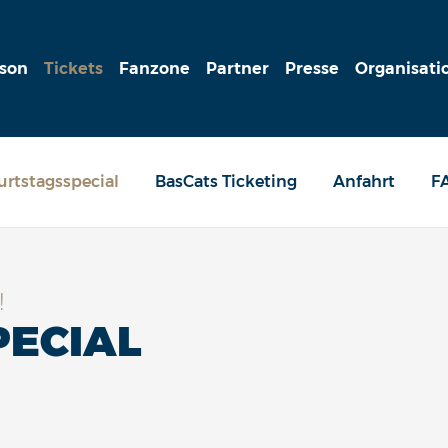
ison
Tickets
Fanzone
Partner
Presse
Organisati
rtstagsspecial
BasCats Ticketing
Anfahrt
F
!
PECIAL