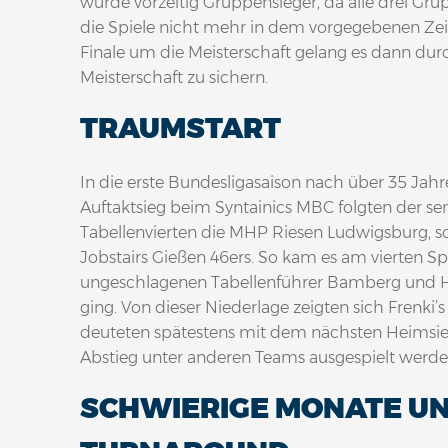
wurde vorzeitig Gruppensieger, da alle drei Gr
die Spiele nicht mehr in dem vorgegebenen Ze
Finale um die Meisterschaft gelang es dann dur
Meisterschaft zu sichern.
TRAUMSTART
In die erste Bundesligasaison nach über 35 Jahr
Auftaktsieg beim Syntainics MBC folgten der se
Tabellenvierten die MHP Riesen Ludwigsburg, so
Jobstairs Gießen 46ers. So kam es am vierten Sp
ungeschlagenen Tabellenführer Bamberg und H
ging. Von dieser Niederlage zeigten sich Frenki
deuteten spätestens mit dem nächsten Heimsieg
Abstieg unter anderen Teams ausgespielt werden
SCHWIERIGE MONATE UN