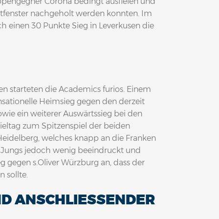
uppengegner Corona bedingt ausfielen und
itfenster nachgeholt werden konnten. Im
ch einen 30 Punkte Sieg in Leverkusen die
en starteten die Academics furios. Einem
nsationelle Heimsieg gegen den derzeit
wie ein weiterer Auswärtssieg bei den
ieltag zum Spitzenspiel der beiden
eidelberg, welches knapp an die Franken
’s Jungs jedoch wenig beeindruckt und
 gegen s.Oliver Würzburg an, dass der
 sollte.
D ANSCHLIESSENDER T