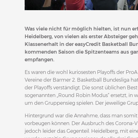
Was viele nicht für möglich hielten, ist nun e
Heidelberg, von vielen als erster Absteiger ge
Klassenerhalt in der easyCredit Basketball B
kommenden Saison die Spitzenteams aus ga
empfangen.
Es waren die wohl kuriosesten Playoffs der Pro
Vereine der Barmer 2. Basketball Bundesliga ha
der Playoffs verständigt. Die sonst üblichen Be
sogenannten „Round Robin Modus“ ersetzt, in w
um den Gruppensieg spielen. Der jeweilige Grupp
Hintergrund war die Annahme, dass man somit e
vorbeugen können. Der Ausbruch des Corona-Vi
jedoch leider das Gegenteil. Heidelberg, mit ein