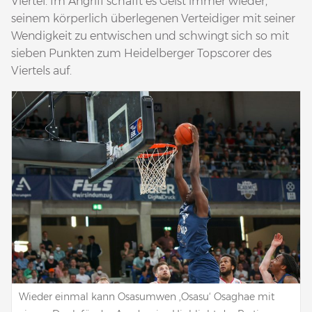
Viertel. Im Angriff schafft es Geist immer wieder,
seinem körperlich überlegenen Verteidiger mit seiner
Wendigkeit zu entwischen und schwingt sich so mit
sieben Punkten zum Heidelberger Topscorer des
Viertels auf.
Wieder einmal kann Osasumwen ‚Osasu‘ Osaghae mit