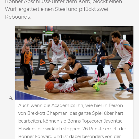
Bonner Abschlüsse unter dem Korb, blockt einen
Wurf, ergattert einen Steal und pflückt zwei
Rebounds.
Auch wenn die Academics ihn, wie hier in Person
von Brekkott Chapman, das ganze Spiel über hart
bearbeiten, können sie Bonns Topscorer Javontae
Hawkins nie wirklich stoppen. 26 Punkte erzielt der
Bonner Forward und ist dabei besonders von der