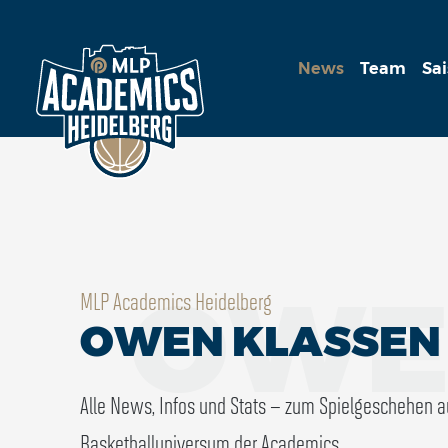
News
Team
Sa
OWE
MLP Academics Heidelberg
OWEN KLASSEN
Alle News, Infos und Stats – zum Spielgeschehen 
Basketballuniversum der Academics.