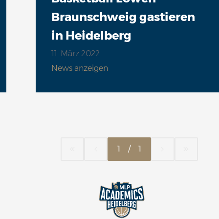
Braunschweig gastieren
in Heidelberg
11. März 2022
News anzeigen
1
/
1