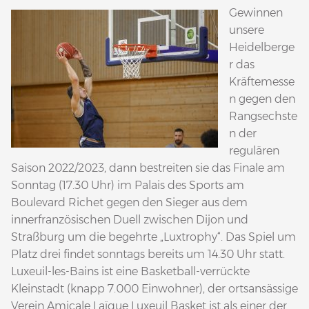
Gewinnen
unsere
Heidelberge
r das
Kräftemesse
n gegen den
Rangsechste
n der
regulären
Saison 2022/2023, dann bestreiten sie das Finale am
Sonntag (17.30 Uhr) im Palais des Sports am
Boulevard Richet gegen den Sieger aus dem
innerfranzösischen Duell zwischen Dijon und
Straßburg um die begehrte „Luxtrophy“. Das Spiel um
Platz drei findet sonntags bereits um 14.30 Uhr statt.
Luxeuil-les-Bains ist eine Basketball-verrückte
Kleinstadt (knapp 7.000 Einwohner), der ortsansässige
Verein Amicale Laïque Luxeuil Basket ist als einer der