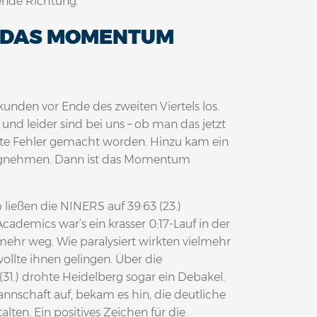
ende Richtung.
ST DAS MOMENTUM
ekunden vor Ende des zweiten Viertels los.
d leider sind bei uns – ob man das jetzt
nte Fehler gemacht worden. Hinzu kam ein
 wegnehmen. Dann ist das Momentum
ließen die NINERS auf 39:63 (23.)
ademics war’s ein krasser 0:17-Lauf in der
 mehr weg. Wie paralysiert wirkten vielmehr
llte ihnen gelingen. Über die
(31.) drohte Heidelberg sogar ein Debakel.
nnschaft auf, bekam es hin, die deutliche
lten. Ein positives Zeichen für die