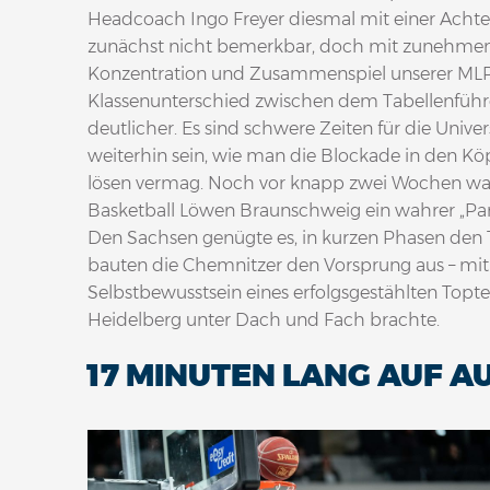
Headcoach Ingo Freyer diesmal mit einer Achter
zunächst nicht bemerkbar, doch mit zunehmend
Konzentration und Zusammenspiel unserer MLP
Klassenunterschied zwischen dem Tabellenfüh
deutlicher. Es sind schwere Zeiten für die Univer
weiterhin sein, wie man die Blockade in den Kö
lösen vermag. Noch vor knapp zwei Wochen war
Basketball Löwen Braunschweig ein wahrer „Parf
Den Sachsen genügte es, in kurzen Phasen den T
bauten die Chemnitzer den Vorsprung aus – mi
Selbstbewusstsein eines erfolgsgestählten Topte
Heidelberg unter Dach und Fach brachte.
17 MINUTEN LANG AUF 