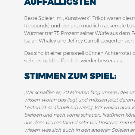
UFFÄLLIGSTEN
Beste Spieler im „Kunstwerk“-Trikot waren dies
Rebounds) und der unermüdlich rackernde Loka
Würzner traf 75 Prozent seiner Würfe aus dem Fe
Isaiah Whaley und Jeffrey Carroll steigerten sic
Das sind in einer personell dünnen Achterrotatio
sieht es bald hoffentlich wieder besser aus.
STIMMEN ZUM SPIEL:
„Wir schaffen es, 20 Minuten lang unsere Idee u
wissen, woran das liegt und müssen jetzt daran a
Leuten ist es aktuell schwierig. Wir wollen aber
bleiben und nach vorne schauen. Natürlich könn
aus dem vierten Viertel sehr viel Positives mitne
wissen, was sich auch in den anderen Spielen a