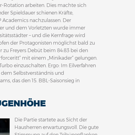
-Rotation arbeiten. Dies machte sich
er Spieldauer schienen Kräfte,
 Academics nachzulassen. Der
rer und dem Vorletzten wurde immer
sitätsstädter – und die Kernfrage wird
pfen der Protagonisten möglichst bald zu
 zu Freyers Debüt beim 84:83 bei den
orceritt“ mit einem „Minikader“ gelungen.
urbo einzuschalten. Ergo: Im Eilverfahren
t dem Selbstverständnis und
ams, das den 15. BBL-Saisonsieg in
AUGENHÖHE
Die Partie startete aus Sicht der
Hausherren erwartungsvoll. Die gute
Stimmung auf den Tribünenflanken