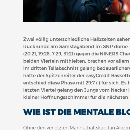
Zwei völlig unterschiedliche Halbzeiten sahe
Rückrunde am Samstagabend im SNP dome. 
(20:21, 19:28, 7:29, 31:21) gegen die NINERS C
beiden Vierteln mithielten, brachen vor alle
Im dritten Teilabschnitt gelang bedauerliche
hatte der Spitzenreiter der easyCredit Basketb
entschied diese Phase mit 29:7 (!) für sich. E
letzten Viertel gelang den Jungs vom Neckar 
kleiner Hoffnungsschimmer für die nächsten 
WIE IST DIE MENTALE B
Ohne den verletzten Mannschaftskapitän Akeem