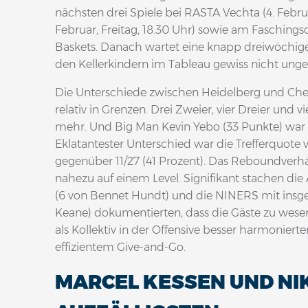
nächsten drei Spiele bei RASTA Vechta (4. Febr
Februar, Freitag, 18.30 Uhr) sowie am Faschings
Baskets. Danach wartet eine knapp dreiwöchige
den Kellerkindern im Tableau gewiss nicht un
Die Unterschiede zwischen Heidelberg und Chem
relativ in Grenzen. Drei Zweier, vier Dreier und
mehr. Und Big Man Kevin Yebo (33 Punkte) war 
Eklatantester Unterschied war die Trefferquote v
gegenüber 11/27 (41 Prozent). Das Reboundverhäl
nahezu auf einem Level. Signifikant stachen die 
(6 von Bennet Hundt) und die NINERS mit insge
Keane) dokumentierten, dass die Gäste zu wes
als Kollektiv in der Offensive besser harmonierte
effizientem Give-and-Go.
MARCEL KESSEN UND NIK