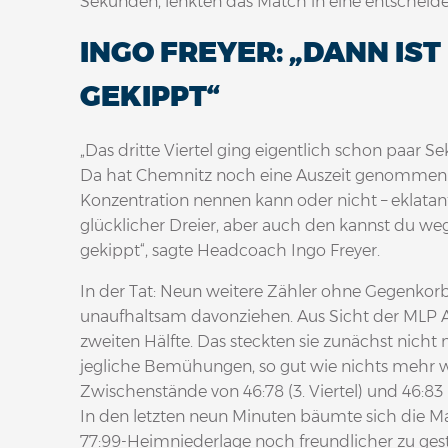
Sekunden, lenkten das Match in eine entscheid
INGO FREYER: „DANN I
GEKIPPT“
„Das dritte Viertel ging eigentlich schon paar S
Da hat Chemnitz noch eine Auszeit genommen un
Konzentration nennen kann oder nicht – eklata
glücklicher Dreier, aber auch den kannst du
gekippt“, sagte Headcoach Ingo Freyer.
In der Tat: Neun weitere Zähler ohne Gegenkorb 
unaufhaltsam davonziehen. Aus Sicht der MLP Ac
zweiten Hälfte. Das steckten sie zunächst nicht
jegliche Bemühungen, so gut wie nichts mehr wo
Zwischenstände von 46:78 (3. Viertel) und 46:83 
In den letzten neun Minuten bäumte sich die Ma
77:99-Heimniederlage noch freundlicher zu gesta