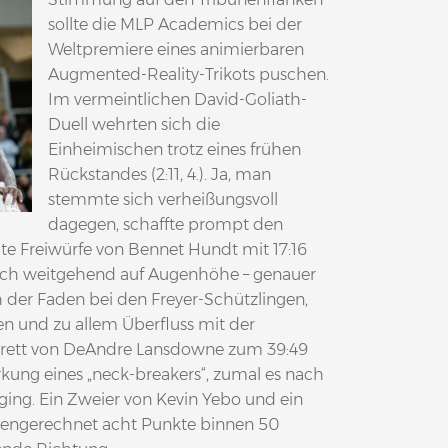
sollte die MLP Academics bei der
Weltpremiere eines animierbaren
Augmented-Reality-Trikots puschen.
Im vermeintlichen David-Goliath-
Duell wehrten sich die
Einheimischen trotz eines frühen
Rückstandes (2:11, 4.). Ja, man
stemmte sich verheißungsvoll
dagegen, schaffte prompt den
te Freiwürfe von Bennet Hundt mit 17:16
sich weitgehend auf Augenhöhe – genauer
och der Faden bei den Freyer-Schützlingen,
ten und zu allem Überfluss mit der
 Brett von DeAndre Lansdowne zum 39:49
irkung eines „neck-breakers“, zumal es nach
ging. Ein Zweier von Kevin Yebo und ein
mengerechnet acht Punkte binnen 50