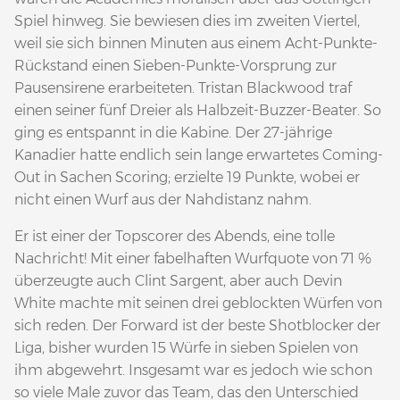
Spiel hinweg. Sie bewiesen dies im zweiten Viertel,
weil sie sich binnen Minuten aus einem Acht-Punkte-
Rückstand einen Sieben-Punkte-Vorsprung zur
Pausensirene erarbeiteten. Tristan Blackwood traf
einen seiner fünf Dreier als Halbzeit-Buzzer-Beater. So
ging es entspannt in die Kabine. Der 27-jährige
Kanadier hatte endlich sein lange erwartetes Coming-
Out in Sachen Scoring; erzielte 19 Punkte, wobei er
nicht einen Wurf aus der Nahdistanz nahm.
Er ist einer der Topscorer des Abends, eine tolle
Nachricht! Mit einer fabelhaften Wurfquote von 71 %
überzeugte auch Clint Sargent, aber auch Devin
White machte mit seinen drei geblockten Würfen von
sich reden. Der Forward ist der beste Shotblocker der
Liga, bisher wurden 15 Würfe in sieben Spielen von
ihm abgewehrt. Insgesamt war es jedoch wie schon
so viele Male zuvor das Team, das den Unterschied