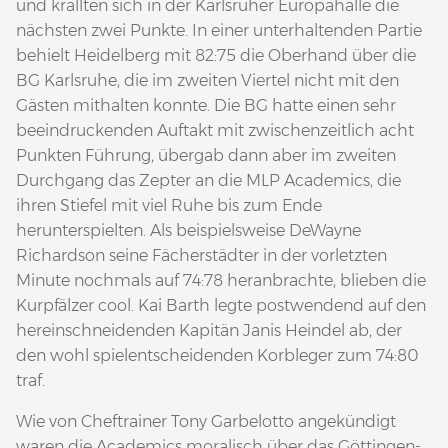
und krallten sich in der Karlsruher Europahalle die
nächsten zwei Punkte. In einer unterhaltenden Partie
behielt Heidelberg mit 82:75 die Oberhand über die
BG Karlsruhe, die im zweiten Viertel nicht mit den
Gästen mithalten konnte. Die BG hatte einen sehr
beeindruckenden Auftakt mit zwischenzeitlich acht
Punkten Führung, übergab dann aber im zweiten
Durchgang das Zepter an die MLP Academics, die
ihren Stiefel mit viel Ruhe bis zum Ende
herunterspielten. Als beispielsweise DeWayne
Richardson seine Fächerstädter in der vorletzten
Minute nochmals auf 74:78 heranbrachte, blieben die
Kurpfälzer cool. Kai Barth legte postwendend auf den
hereinschneidenden Kapitän Janis Heindel ab, der
den wohl spielentscheidenden Korbleger zum 74:80
traf.
Wie von Cheftrainer Tony Garbelotto angekündigt
waren die Academics moralisch über das Göttingen-