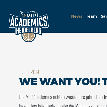
News
Team
Sa
1. Juni 2014
WE WANT YOU! T
Die MLP Academics richten wieder ihre jährlichen T
besonders talentierte Spieler die Möglichkeit, sich 