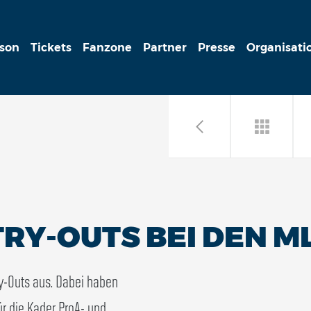
ison
Tickets
Fanzone
Partner
Presse
Organisati
RY-OUTS BEI DEN M
ry-Outs aus. Dabei haben
für die Kader ProA- und