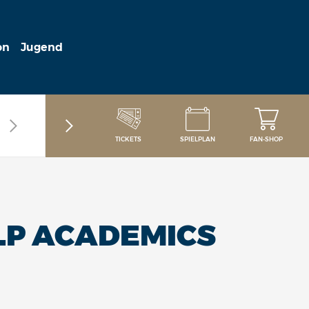
on
Jugend
TICKETS
SPIELPLAN
FAN-SHOP
LP ACADEMICS