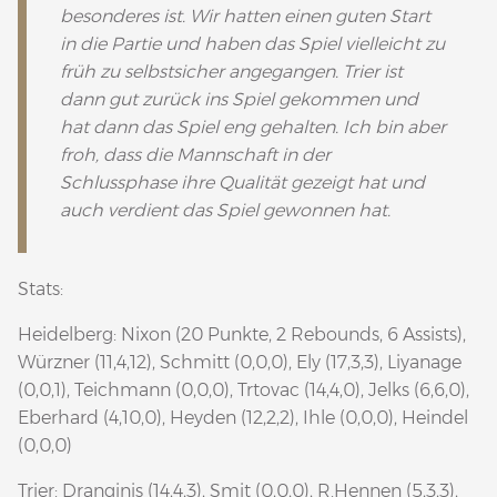
besonderes ist. Wir hatten einen guten Start
in die Partie und haben das Spiel vielleicht zu
früh zu selbstsicher angegangen. Trier ist
dann gut zurück ins Spiel gekommen und
hat dann das Spiel eng gehalten. Ich bin aber
froh, dass die Mannschaft in der
Schlussphase ihre Qualität gezeigt hat und
auch verdient das Spiel gewonnen hat.
Stats:
Heidelberg: Nixon (20 Punkte, 2 Rebounds, 6 Assists),
Würzner (11,4,12), Schmitt (0,0,0), Ely (17,3,3), Liyanage
(0,0,1), Teichmann (0,0,0), Trtovac (14,4,0), Jelks (6,6,0),
Eberhard (4,10,0), Heyden (12,2,2), Ihle (0,0,0), Heindel
(0,0,0)
Trier: Dranginis (14,4,3), Smit (0,0,0), R.Hennen (5,3,3),