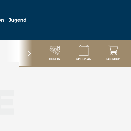
on
Jugend
TICKETS
SPIELPLAN
FAN-SHOP
E