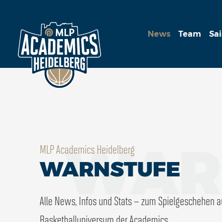
News
Team
Sa
WAR
MLP Academics Heidelberg
WARNSTUFE
Alle News, Infos und Stats – zum Spielgeschehen 
Basketballuniversum der Academics.