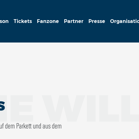
ison
Tickets
Fanzone
Partner
Presse
Organisati
IE WIL
S
auf dem Parkett und aus dem