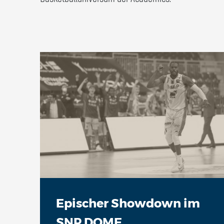
Epischer Showdown im
SNP DOME