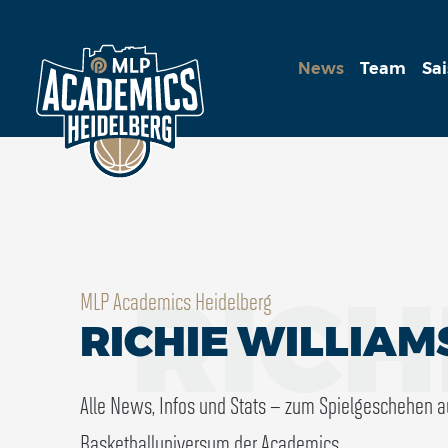
News
Team
Sa
RICH
MLP Academics Heidelberg
RICHIE WILLIAM
Alle News, Infos und Stats – zum Spielgeschehen 
Basketballuniversum der Academics.