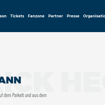
ison
Tickets
Fanzone
Partner
Presse
Organisati
RICK H
MANN
auf dem Parkett und aus dem