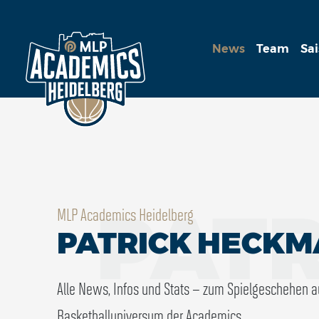
News
Team
Sa
PAT
MLP Academics Heidelberg
PATRICK HECK
Alle News, Infos und Stats – zum Spielgeschehen 
Basketballuniversum der Academics.