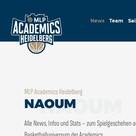
News
Team
Sa
MLP Academics Heidelberg
NAOUM
NAOUM
Alle News, Infos und Stats – zum Spielgeschehen 
Basketballuniversum der Academics.