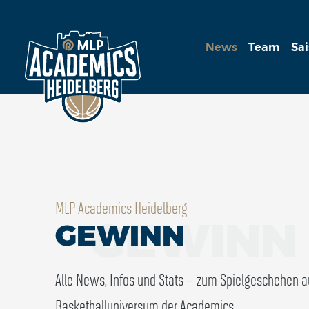
News
Team
Sa
MLP Academics Heidelberg
GEWINN
GEWINN
Alle News, Infos und Stats – zum Spielgeschehen 
Basketballuniversum der Academics.