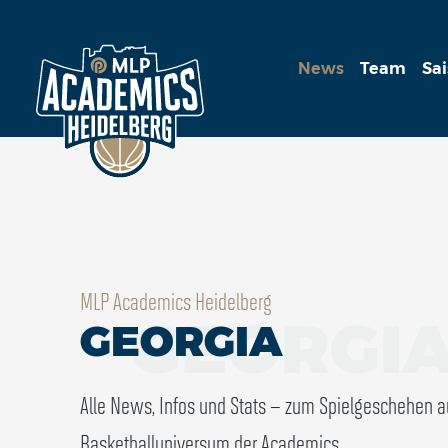
News
Team
Sa
MLP Academics Heidelberg
GEORGI
GEORGIA
Alle News, Infos und Stats – zum Spielgeschehen 
Basketballuniversum der Academics.