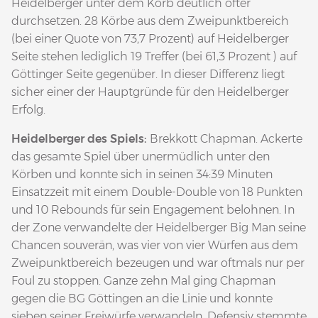
Heidelberger unter dem Korb deutlich öfter
durchsetzen. 28 Körbe aus dem Zweipunktbereich
(bei einer Quote von 73,7 Prozent) auf Heidelberger
Seite stehen lediglich 19 Treffer (bei 61,3 Prozent ) auf
Göttinger Seite gegenüber. In dieser Differenz liegt
sicher einer der Hauptgründe für den Heidelberger
Erfolg.
Heidelberger des Spiels:
Brekkott Chapman. Ackerte
das gesamte Spiel über unermüdlich unter den
Körben und konnte sich in seinen 34:39 Minuten
Einsatzzeit mit einem Double-Double von 18 Punkten
und 10 Rebounds für sein Engagement belohnen. In
der Zone verwandelte der Heidelberger Big Man seine
Chancen souverän, was vier von vier Würfen aus dem
Zweipunktbereich bezeugen und war oftmals nur per
Foul zu stoppen. Ganze zehn Mal ging Chapman
gegen die BG Göttingen an die Linie und konnte
sieben seiner Freiwürfe verwandeln. Defensiv stemmte