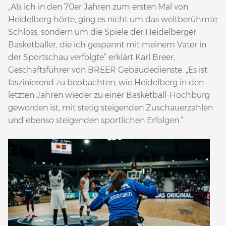
„Als ich in den 70er Jahren zum ersten Mal von
Heidelberg hörte, ging es nicht um das weltberühmte
Schloss, sondern um die Spiele der Heidelberger
Basketballer, die ich gespannt mit meinem Vater in
der Sportschau verfolgte“ erklärt Karl Breer,
Geschäftsführer von BREER Gebäudedienste. „Es ist
faszinierend zu beobachten, wie Heidelberg in den
letzten Jahren wieder zu einer Basketball-Hochburg
geworden ist, mit stetig steigenden Zuschauerzahlen
und ebenso steigenden sportlichen Erfolgen.“