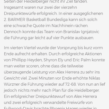
Seiten der Heidelberger nicht ihr Ziel fanden.
Insgesamt waren nur zwei der vierzehn
Dreipunktewürfe erfolgreich. In einer ausgeglichenen
2. BARMER Basketball Bundesliga kann sich solch
eine schwache Quote im Nachhinein rächen.
Dennoch konnte das Team von Branislav Ignjatovic
die Führung gar leicht auf vier Punkte ausbauen.
Im vierten Viertel wurde der Vorsprung bis kurz vorm
Ende aufrecht erhalten. Durch erfolgreiche Aktionen
von Phillipp Heyden, Shyron Ely und Eric Palm konnte
man weiter scoren, ohne dass die teilweise
überzeugende Leistung von Alex Herrera zu sehr ins
Gewicht viel. Zwei Minuten vor Ende erhöhte Niklas
Würzner die Führung wieder auf 72-68. Von nun an lief
jedoch nichts mehr nach Plan für die Heidelberger.
Ein erfolgreicher Dreipunktewurf von Alex Herrera
und zwei erfolgreich verwandelte Freiwürfe von
Fullwood-Davis brachte Phoenix Hagen wieder in