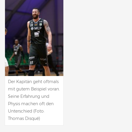
Der Kapitän geht oftmals
mit gutem Beispiel voran.
Seine Erfahrung und
Physis machen oft den
Unterschied (Foto:
Thomas Disqué)