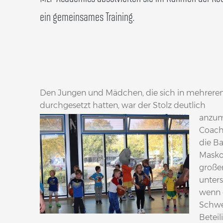
ein gemeinsames Training.
Den Jungen und Mädchen, die sich in mehrer
durchgesetzt hatten, war der Stolz deutlich
anzum
Coach
die Ba
Masko
große
unters
wenn 
Schwei
Beteil