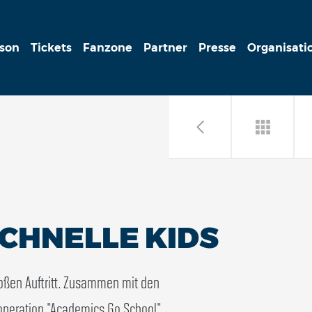
ison
Tickets
Fanzone
Partner
Presse
Organisati
CHNELLE KIDS
oßen Auftritt. Zusammen mit den
peration "Academics Go School"