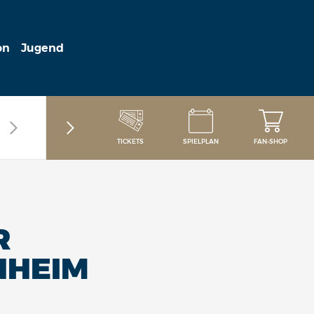
on
Jugend
TICKETS
SPIELPLAN
FAN-SHOP
R
NHEIM