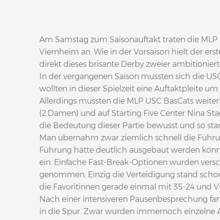
Am Samstag zum Saisonauftakt traten die MLP
Viernheim an. Wie in der Vorsaison hielt der er
direkt dieses brisante Derby zweier ambitioniert
In der vergangenen Saison mussten sich die U
wollten in dieser Spielzeit eine Auftaktpleite um
Allerdings mussten die MLP USC BasCats weiterh
(2.Damen) und auf Starting Five Center Nina St
die Bedeutung dieser Partie bewusst und so start
Man übernahm zwar ziemlich schnell die Führun
Führung hätte deutlich ausgebaut werden können
ein. Einfache Fast-Break-Optionen wurden vers
genommen. Einzig die Verteidigung stand schon
die Favoritinnen gerade einmal mit 35-24 und V
Nach einer intensiveren Pausenbesprechung fan
in die Spur. Zwar wurden immernoch einzelne An