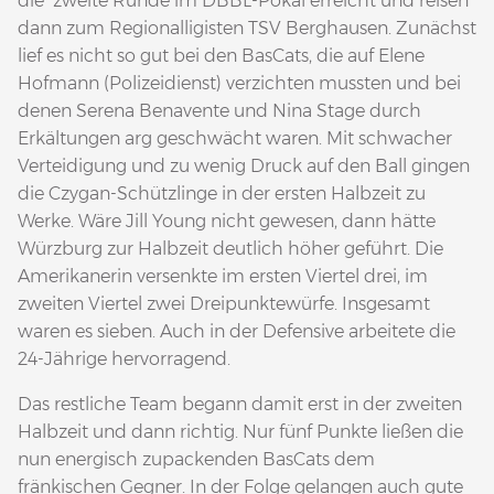
die zweite Runde im DBBL-Pokal erreicht und reisen
dann zum Regionalligisten TSV Berghausen. Zunächst
lief es nicht so gut bei den BasCats, die auf Elene
Hofmann (Polizeidienst) verzichten mussten und bei
denen Serena Benavente und Nina Stage durch
Erkältungen arg geschwächt waren. Mit schwacher
Verteidigung und zu wenig Druck auf den Ball gingen
die Czygan-Schützlinge in der ersten Halbzeit zu
Werke. Wäre Jill Young nicht gewesen, dann hätte
Würzburg zur Halbzeit deutlich höher geführt. Die
Amerikanerin versenkte im ersten Viertel drei, im
zweiten Viertel zwei Dreipunktewürfe. Insgesamt
waren es sieben. Auch in der Defensive arbeitete die
24-Jährige hervorragend.
Das restliche Team begann damit erst in der zweiten
Halbzeit und dann richtig. Nur fünf Punkte ließen die
nun energisch zupackenden BasCats dem
fränkischen Gegner. In der Folge gelangen auch gute