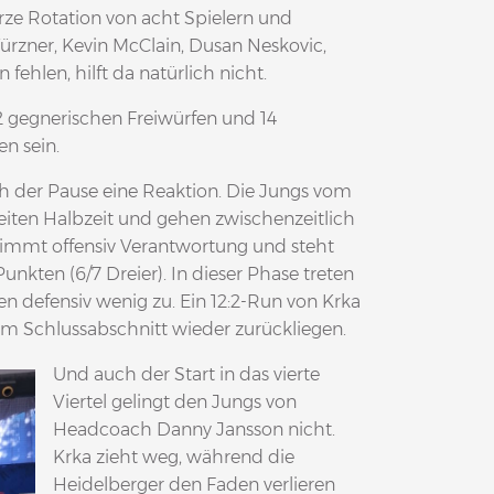
rze Rotation von acht Spielern und
Würzner, Kevin McClain, Dusan Neskovic,
ehlen, hilft da natürlich nicht.
 gegnerischen Freiwürfen und 14
en sein.
 der Pause eine Reaktion. Die Jungs vom
eiten Halbzeit und gehen zwischenzeitlich
nimmt offensiv Verantwortung und steht
unkten (6/7 Dreier). In dieser Phase treten
en defensiv wenig zu. Ein 12:2-Run von Krka
dem Schlussabschnitt wieder zurückliegen.
Und auch der Start in das vierte
Viertel gelingt den Jungs von
Headcoach Danny Jansson nicht.
Krka zieht weg, während die
Heidelberger den Faden verlieren