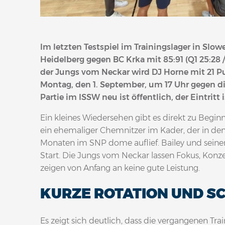
Im letzten Testspiel im Trainingslager in Slo
Heidelberg gegen BC Krka mit 85:91 (Q1 25:28 / 
der Jungs vom Neckar wird DJ Horne mit 21 Pu
Montag, den 1. September, um 17 Uhr gegen di
Partie im ISSW neu ist öffentlich, der Eintritt 
Ein kleines Wiedersehen gibt es direkt zu Beginn,
ein ehemaliger Chemnitzer im Kader, der in de
Monaten im SNP dome auflief. Bailey und seine
Start. Die Jungs vom Neckar lassen Fokus, Konz
zeigen von Anfang an keine gute Leistung.
KURZE ROTATION UND S
Es zeigt sich deutlich, dass die vergangenen Trai