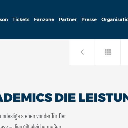
ison
Tickets
Fanzone
Partner
Presse
Organisati
DEMICS DIE LEISTU
undesliga stehen vor der Tür. Der
hase – dies gilt gleichermaßen