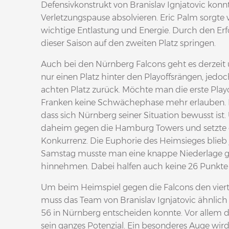
Defensivkonstrukt von Branislav Ignjatovic konn
Verletzungspause absolvieren. Eric Palm sorgt
wichtige Entlastung und Energie. Durch den Erf
dieser Saison auf den zweiten Platz springen.
Auch bei den Nürnberg Falcons geht es derzeit 
nur einen Platz hinter den Playoffsrängen, jedo
achten Platz zurück. Möchte man die erste Playo
Franken keine Schwächephase mehr erlauben. D
dass sich Nürnberg seiner Situation bewusst i
daheim gegen die Hamburg Towers und setzte d
Konkurrenz. Die Euphorie des Heimsieges blieb 
Samstag musste man eine knappe Niederlage g
hinnehmen. Dabei halfen auch keine 26 Punkte
Um beim Heimspiel gegen die Falcons den vierte
muss das Team von Branislav Ignjatovic ähnlich
56 in Nürnberg entscheiden konnte. Vor allem die
sein ganzes Potenzial. Ein besonderes Auge wi