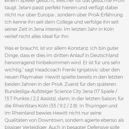
einem Spieler gesucht, welcher für das gesuchte Profil
taugt. Jelani passt perfekt hierein und verfügt dabei
nicht nur über Europa-, sondern über ProA-Erfahrung.
Ich kenne ihn seit dem College und verfolge ihn seit
seiner Zeit in Jena intensiv. Im letzten Jahr in Köln
verlief nicht alles ideal für ihn.
Was er braucht, ist vor allem Konstanz. Ich bin guter
Dinge, dass er dies im dritten Anlauf in Deutschland
hervorragend hinbekommen wird. Er ist für uns sehr
wichtig,“ sagt Headcoach Frenki Ignjatovic über den
neuen Playmaker. Hewitt spielte bereits in den letzten
beiden Jahren in der ProA. Zuerst für den späteren
Bundesliga-Aufsteiger Science City Jena (17 Spiele /
13.7 Punkte / 2.2 Assists), dann, in der letzten Saison, für
die RheinStars Köln (33 / 9.2 / 2.8). In Thüringen und
im Rheinland bewies Hewitt nicht nur seine
Qualitäten von Downtown, sondern agierte ebenso als
bissiger Verteidiger. Auch in besagter Defensive solle