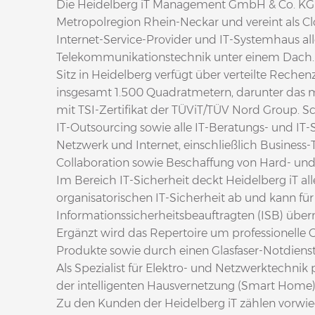
Die Heidelberg iT Management GmbH & Co. KG ist
Metropolregion Rhein-Neckar und vereint als 
Internet-Service-Provider und IT-Systemhaus a
Telekommunikationstechnik unter einem Dach. De
Sitz in Heidelberg verfügt über verteilte Reche
insgesamt 1.500 Quadratmetern, darunter das 
mit TSI-Zertifikat der TÜViT/TÜV Nord Group.
IT-Outsourcing sowie alle IT-Beratungs- und IT-
Netzwerk und Internet, einschließlich Business
Collaboration sowie Beschaffung von Hard- und
Im Bereich IT-Sicherheit deckt Heidelberg iT a
organisatorischen IT-Sicherheit ab und kann fü
Informationssicherheitsbeauftragten (ISB) übe
Ergänzt wird das Repertoire um professionelle 
Produkte sowie durch einen Glasfaser-Notdienst
Als Spezialist für Elektro- und Netzwerktechnik p
der intelligenten Hausvernetzung (Smart Home
Zu den Kunden der Heidelberg iT zählen vorwi