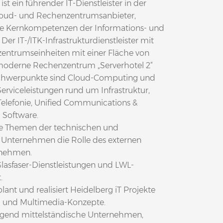
 ein führender IT-Dienstleister in der
Cloud- und Rechenzentrumsanbieter,
lle Kernkompetenzen der Informations- und
r IT-/ITK-Infrastrukturdienstleister mit
nzentrumseinheiten mit einer Fläche von
moderne Rechenzentrum „Serverhotel 2“
 Schwerpunkte sind Cloud-Computing und
Serviceleistungen rund um Infrastruktur,
-Telefonie, Unified Communications &
 Software.
lle Themen der technischen und
r Unternehmen die Rolle des externen
rnehmen.
Glasfaser-Dienstleistungen und LWL-
.
lant und realisiert Heidelberg iT Projekte
) und Multimedia-Konzepte.
egend mittelständische Unternehmen,