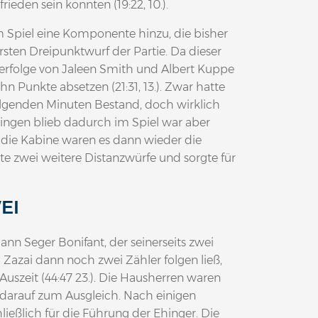
ieden sein konnten (19:22, 10.).
m Spiel eine Komponente hinzu, die bisher
rsten Dreipunktwurf der Partie. Da dieser
orberfolge von Jaleen Smith und Albert Kuppe
hn Punkte absetzen (21:31, 13.). Zwar hatte
lgenden Minuten Bestand, doch wirklich
Ehingen blieb dadurch im Spiel war aber
 die Kabine waren es dann wieder die
te zwei weitere Distanzwürfe und sorgte für
EI
 Seger Bonifant, der seinerseits zwei
azai dann noch zwei Zähler folgen ließ,
 Auszeit (44:47 23.). Die Hausherren waren
 darauf zum Ausgleich. Nach einigen
ließlich für die Führung der Ehinger. Die