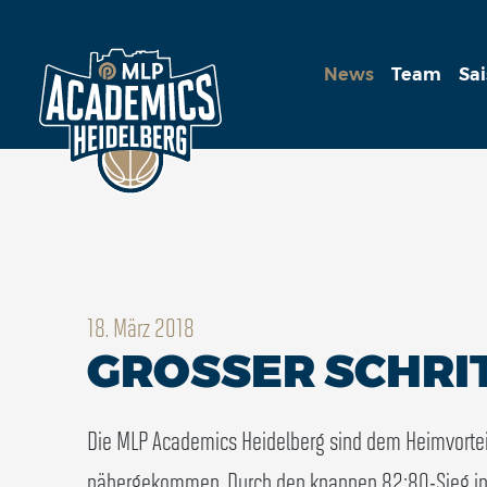
News
Team
Sa
18. März 2018
GROSSER SCHRIT
Die MLP Academics Heidelberg sind dem Heimvorteil 
nähergekommen. Durch den knappen 82:80-Sieg in 