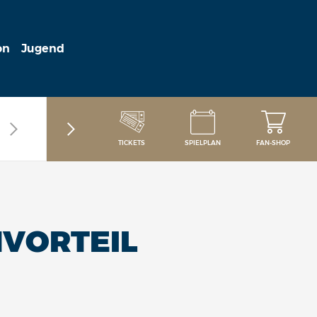
on
Jugend
TICKETS
SPIELPLAN
FAN-SHOP
MVORTEIL