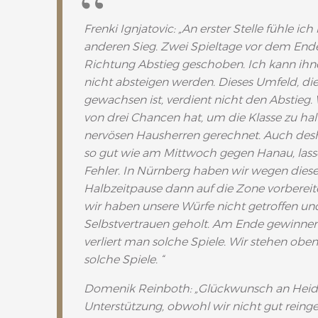
Frenki Ignjatovic: „An erster Stelle fühle i
anderen Sieg. Zwei Spieltage vor dem Ende
Richtung Abstieg geschoben. Ich kann ihn
nicht absteigen werden. Dieses Umfeld, die
gewachsen ist, verdient nicht den Abstieg.
von drei Chancen hat, um die Klasse zu ha
nervösen Hausherren gerechnet. Auch desha
so gut wie am Mittwoch gegen Hanau, las
Fehler. In Nürnberg haben wir wegen dieser
Halbzeitpause dann auf die Zone vorberei
wir haben unsere Würfe nicht getroffen u
Selbstvertrauen geholt. Am Ende gewinnen
verliert man solche Spiele. Wir stehen obe
solche Spiele. “
Domenik Reinboth: „Glückwunsch an Heidel
Unterstützung, obwohl wir nicht gut rein