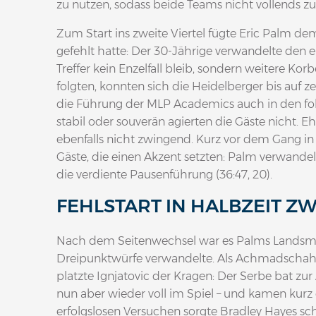
zu nutzen, sodass beide Teams nicht vollends zufr
Zum Start ins zweite Viertel fügte Eric Palm de
gefehlt hatte: Der 30-Jährige verwandelte den e
Treffer kein Enzelfall bleib, sondern weitere K
folgten, konnten sich die Heidelberger bis auf ze
die Führung der MLP Academics auch in den fo
stabil oder souverän agierten die Gäste nicht. 
ebenfalls nicht zwingend. Kurz vor dem Gang in
Gäste, die einen Akzent setzten: Palm verwandel
die verdiente Pausenführung (36:47, 20).
FEHLSTART IN HALBZEIT ZW
Nach dem Seitenwechsel war es Palms Landsmann
Dreipunktwürfe verwandelte. Als Achmadschah Z
platzte Ignjatovic der Kragen: Der Serbe bat zur
nun aber wieder voll im Spiel – und kamen kurz
erfolgslosen Versuchen sorgte Bradley Hayes sch