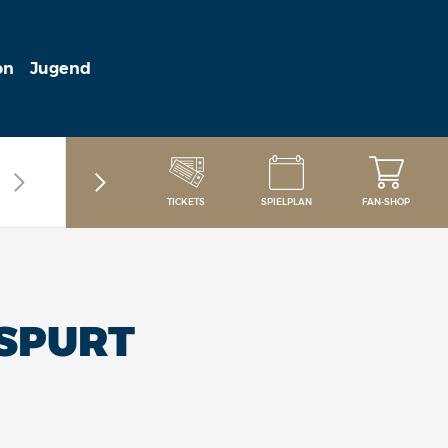
on
Jugend
TICKETS
SPIELPLAN
FAN-SHOP
DSPURT