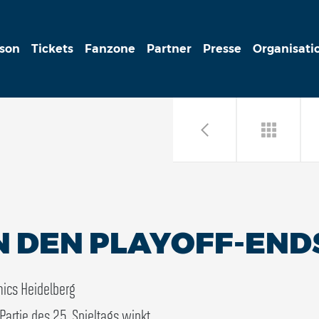
ison
Tickets
Fanzone
Partner
Presse
Organisati
IN DEN PLAYOFF-EN
ics Heidelberg
Partie des 25. Spieltags winkt