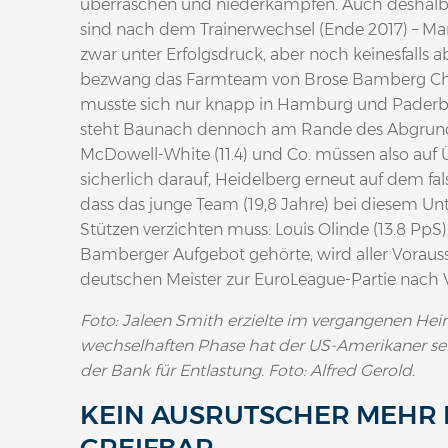
überraschen und niederkämpfen. Auch deshalb
sind nach dem Trainerwechsel (Ende 2017) – Mar
zwar unter Erfolgsdruck, aber noch keinesfalls
bezwang das Farmteam von Brose Bamberg Chem
musste sich nur knapp in Hamburg und Paderbo
steht Baunach dennoch am Rande des Abgrunds. 
McDowell-White (11.4) und Co. müssen also auf 
sicherlich darauf, Heidelberg erneut auf dem fal
dass das junge Team (19,8 Jahre) bei diesem Unt
Stützen verzichten muss: Louis Olinde (13.8 PpS
Bamberger Aufgebot gehörte, wird aller Vorau
deutschen Meister zur EuroLeague-Partie nach V
Foto: Jaleen Smith erzielte im vergangenen Heim
wechselhaften Phase hat der US-Amerikaner seine
der Bank für Entlastung. Foto: Alfred Gerold.
KEIN AUSRUTSCHER MEHR 