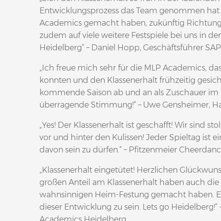
Entwicklungsprozess das Team genommen hat u
Academics gemacht haben, zukünftig Richtung P
zudem auf viele weitere Festspiele bei uns in de
Heidelberg“ – Daniel Hopp, Geschäftsführer SA
„Ich freue mich sehr für die MLP Academics, dass
konnten und den Klassenerhalt frühzeitig gesic
kommende Saison ab und an als Zuschauer im 
überragende Stimmung!“ – Uwe Gensheimer, Han
„Yes! Der Klassenerhalt ist geschafft! Wir sind
vor und hinter den Kulissen! Jeder Spieltag ist e
davon sein zu dürfen.“ – Pfitzenmeier Cheerdanc
„Klassenerhalt eingetütet! Herzlichen Glückwuns
großen Anteil am Klassenerhalt haben auch die
wahnsinnigen Heim-Festung gemacht haben. Es 
dieser Entwicklung zu sein. Lets go Heidelberg!
Academics Heidelberg