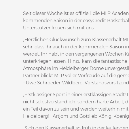
Seit dieser Woche ist es offiziell, die MLP Acad
kommenden Saison in der easyCredit Basketball
Unterstützer freuen sich mit uns.
„Herzlichen Glückwunsch zum Klassenerhalt ML
sehr, dass ihr auch in der kommenden Saison in 
werdet. Ihr habt in den vergangenen Wochen K
unterkriegen lassen. Hinzu kam die fantastische 
Atmosphäre im Heidelberger Dome unvergesslic
Partner blickt MLP voller Vorfreude auf die geme
– Uwe Schroeder-Wildberg, Vorstandsvorsitzen
„Erstklassiger Sport in einer erstklassigen Stadt! 
nicht selbstverständlich, sondern harte Arbeit, d
ein Teil davon zu sein und werden weiterhin mit a
Heidelberg! – Artjom und Gottlieb König, Koenig
„Sich den Klassenerhalt so früh in der laufende