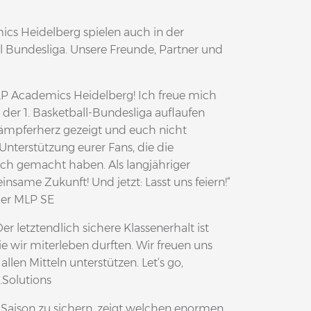
emics Heidelberg spielen auch in der
 Bundesliga. Unsere Freunde, Partner und
P Academics Heidelberg! Ich freue mich
der 1. Basketball-Bundesliga auflaufen
ämpferherz gezeigt und euch nicht
Unterstützung eurer Fans, die die
h gemacht haben. Als langjähriger
insame Zukunft! Und jetzt: Lasst uns feiern!“
der MLP SE
Der letztendlich sichere Klassenerhalt ist
ie wir miterleben durften. Wir freuen uns
llen Mitteln unterstützen. Let‘s go,
.Solutions
n Saison zu sichern, zeigt welchen enormen