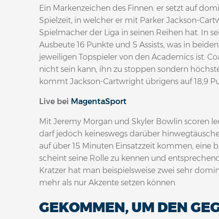
Ein Markenzeichen des Finnen: er setzt auf domi
Spielzeit, in welcher er mit Parker Jackson-Ca
Spielmacher der Liga in seinen Reihen hat. In s
Ausbeute 16 Punkte und 5 Assists, was in beiden 
jeweiligen Topspieler von den Academics ist. Coa
nicht sein kann, ihn zu stoppen sondern höchst
kommt Jackson-Cartwright übrigens auf 18,9 Pun
Live bei
MagentaSport
Mit Jeremy Morgan und Skyler Bowlin scoren ledi
darf jedoch keineswegs darüber hinwegtäuschen
auf über 15 Minuten Einsatzzeit kommen, eine b
scheint seine Rolle zu kennen und entsprechen
Kratzer hat man beispielsweise zwei sehr domi
mehr als nur Akzente setzen können.
GEKOMMEN, UM DEN GE