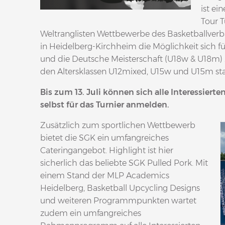
ist e
Tour T
Weltranglisten Wettbewerbe des Basketballve
in Heidelberg-Kirchheim die Möglichkeit sich 
und die Deutsche Meisterschaft (U18w & U18m) zu
den Altersklassen U12mixed, U15w und U15m sta
Bis zum 13. Juli können sich alle Interessierte
selbst für das Turnier anmelden.
Zusätzlich zum sportlichen Wettbewerb
bietet die SGK ein umfangreiches
Cateringangebot. Highlight ist hier
sicherlich das beliebte SGK Pulled Pork. Mit
einem Stand der MLP Academics
Heidelberg, Basketball Upcycling Designs
und weiteren Programmpunkten wartet
zudem ein umfangreiches