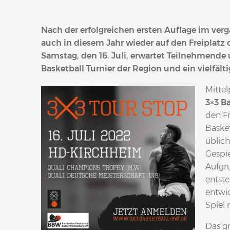
Nach der erfolgreichen ersten Auflage im ve
auch in diesem Jahr wieder auf den Freiplatz
Samstag, den 16. Juli, erwartet Teilnehmend
Basketball Turnier der Region und ein vielf
Mittel
3×3 Ba
den Fr
Basket
üblich
Gespie
Aufgr
entst
entwic
Spiel 
Das gr