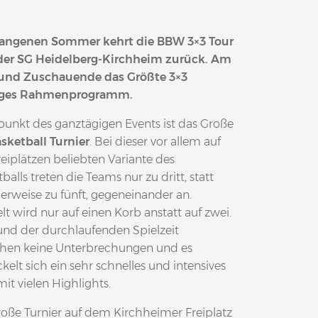
rgangenen Sommer kehrt die BBW 3×3 Tour
 der SG Heidelberg-Kirchheim zurück. Am
e und Zuschauende das Größte 3×3
ältiges Rahmenprogramm.
punkt des ganztägigen Events ist das Große
sketball Turnier
. Bei dieser vor allem auf
eiplätzen beliebten Variante des
balls treten die Teams nur zu dritt, statt
erweise zu fünft, gegeneinander an.
lt wird nur auf einen Korb anstatt auf zwei.
und der durchlaufenden Spielzeit
ehen keine Unterbrechungen und es
kelt sich ein sehr schnelles und intensives
mit vielen Highlights.
oße Turnier auf dem Kirchheimer Freiplatz