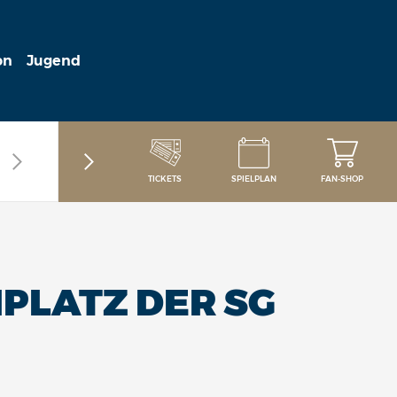
on
Jugend
TICKETS
SPIELPLAN
FAN-SHOP
IPLATZ DER SG