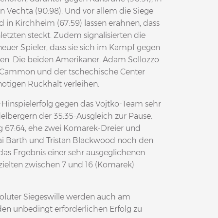
n Vechta (90:98). Und vor allem die Siege
d in Kirchheim (67:59) lassen erahnen, dass
letzten steckt. Zudem signalisierten die
neuer Spieler, dass sie sich im Kampf gegen
en. Die beiden Amerikaner, Adam Sollozzo
 McCammon und der tschechische Center
nötigen Rückhalt verleihen.
-Hinspielerfolg gegen das Vojtko-Team sehr
lbergern der 35:35-Ausgleich zur Pause.
ig 67:64, ehe zwei Komarek-Dreier und
Kai Barth und Tristan Blackwood noch den
 das Ergebnis einer sehr ausgeglichenen
rzielten zwischen 7 und 16 (Komarek)
soluter Siegeswille werden auch am
den unbedingt erforderlichen Erfolg zu