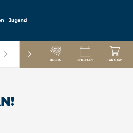
on
Jugend
TICKETS
SPIELPLAN
FAN-SHOP
N!