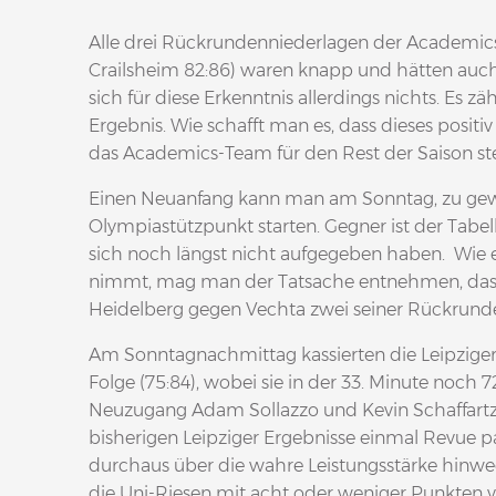
Alle drei Rückrundenniederlagen der Academics 
Crailsheim 82:86) waren knapp und hätten au
sich für diese Erkenntnis allerdings nichts. Es z
Ergebnis. Wie schafft man es, dass dieses positiv 
das Academics-Team für den Rest der Saison ste
Einen Neuanfang kann man am Sonntag, zu gewo
Olympiastützpunkt starten. Gegner ist der Tabelle
sich noch längst nicht aufgegeben haben. Wie e
nimmt, mag man der Tatsache entnehmen, dass
Heidelberg gegen Vechta zwei seiner Rückrund
Am Sonntagnachmittag kassierten die Leipziger 
Folge (75:84), wobei sie in der 33. Minute noch 
Neuzugang Adam Sollazzo und Kevin Schaffartzi
bisherigen Leipziger Ergebnisse einmal Revue pas
durchaus über die wahre Leistungsstärke hinw
die Uni-Riesen mit acht oder weniger Punkten ve