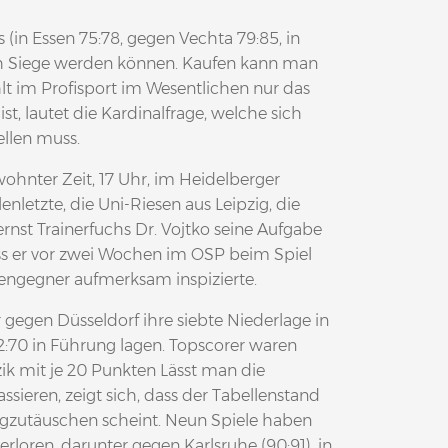
(in Essen 75:78, gegen Vechta 79:85, in
ch Siege werden können. Kaufen kann man
ählt im Profisport im Wesentlichen nur das
ist, lautet die Kardinalfrage, welche sich
llen muss.
hnter Zeit, 17 Uhr, im Heidelberger
nletzte, die Uni-Riesen aus Leipzig, die
rnst Trainerfuchs Dr. Vojtko seine Aufgabe
 er vor zwei Wochen im OSP beim Spiel
engegner aufmerksam inspizierte.
gegen Düsseldorf ihre siebte Niederlage in
72:70 in Führung lagen. Topscorer waren
k mit je 20 Punkten Lässt man die
sieren, zeigt sich, dass der Tabellenstand
egzutäuschen scheint. Neun Spiele haben
rloren, darunter gegen Karlsruhe (90:91), in