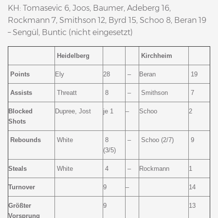
KH: Tomasevic 6, Joos, Baumer, Adeberg 16,
Rockmann 7, Smithson 12, Byrd 15, Schoo 8, Beran 19
– Sengül, Buntic (nicht eingesetzt)
Heidelberg
Kirchheim
Points
Ely
28
–
Beran
19
Assists
Threatt
8
–
Smithson
7
Blocked
Dupree, Jost
je 1
–
Schoo
2
Shots
Rebounds
White
8
–
Schoo (2/7)
9
(3/5)
Steals
White
4
–
Rockmann
1
Turnover
9
–
14
Größter
9
13
Vorsprung