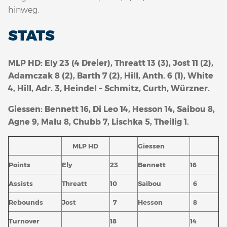
hinweg.
STATS
MLP HD: Ely 23 (4 Dreier), Threatt 13 (3), Jost 11 (2),
Adamczak 8 (2), Barth 7 (2), Hill, Anth. 6 (1), White
4, Hill, Adr. 3, Heindel – Schmitz, Curth, Würzner.
Giessen: Bennett 16, Di Leo 14, Hesson 14, Saibou 8,
Agne 9, Malu 8, Chubb 7, Lischka 5, Theilig 1.
MLP HD
Giessen
Points
Ely
23
Bennett
16
Assists
Threatt
10
Saibou
6
Rebounds
Jost
7
Hesson
8
Turnover
18
14