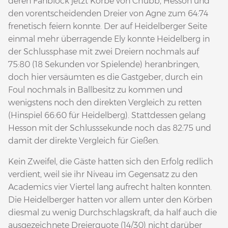
deren Fanblock jetzt Körbe von Chubb, Hesson und
den vorentscheidenden Dreier von Agne zum 64:74
frenetisch feiern konnte. Der auf Heidelberger Seite
einmal mehr überragende Ely konnte Heidelberg in
der Schlussphase mit zwei Dreiern nochmals auf
75:80 (18 Sekunden vor Spielende) heranbringen,
doch hier versäumten es die Gastgeber, durch ein
Foul nochmals in Ballbesitz zu kommen und
wenigstens noch den direkten Vergleich zu retten
(Hinspiel 66:60 für Heidelberg). Stattdessen gelang
Hesson mit der Schlusssekunde noch das 82:75 und
damit der direkte Vergleich für Gießen.
Kein Zweifel, die Gäste hatten sich den Erfolg redlich
verdient, weil sie ihr Niveau im Gegensatz zu den
Academics vier Viertel lang aufrecht halten konnten.
Die Heidelberger hatten vor allem unter den Körben
diesmal zu wenig Durchschlagskraft, da half auch die
ausgezeichnete Dreierquote (14/30) nicht darüber