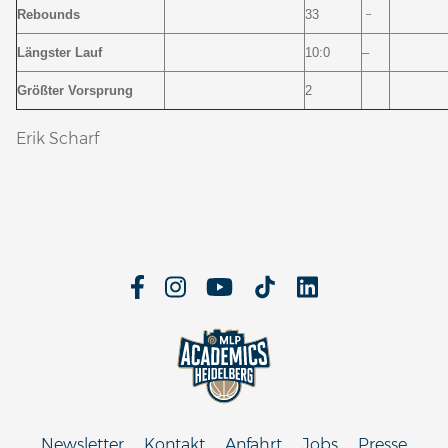
–
Rebounds
33
Längster Lauf
10:0
–
Größter Vorsprung
2
Erik Scharf
Newsletter
Kontakt
Anfahrt
Jobs
Presse