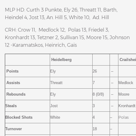
MLP HD: Curth 3 Punkte, Ely 26, Threatt 11, Barth,
Heindel 4, Jost 13, An. Hill 5, White 10, Ad. Hill
CRH: Crow 11, Medlock 12, Polas 13, Friedel 3,
Kronhardt 13, Tetzner 2, Sullivan 15, Moore 15, Johnson
12 -Karamatskos, Heinrich, Gais
Heidelberg
Crailshe
Points
Ely
26
–
Assists
Threatt
7
–
Medlock
Rebounds
Ely
8 (0/8)
–
Moore
Steals
Jost
3
–
Kronhardt
Polas
Blocked Shots
White
4
–
Turnover
18
–