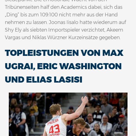
Tribünenseiten half den Academics dabei, sich das
„Ding“ bis zum 109:100 nicht mehr aus der Hand
nehmen zu lassen. Joonas Iisalo hatte wiederum auf
Shy Ely als siebten Importspieler verzichtet, Akeem
Vargas und Niklas Würzner Kurzeinsätze gegeben.
TOPLEISTUNGEN VON MAX
UGRAI, ERIC WASHINGTON
UND ELIAS LASISI