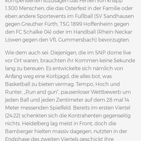
kompensierten sozusagen das Fehlen von knapp
1.300 Menschen, die das Osterfest in der Familie oder
eben andere Sportevents im Fußball (SV Sandhausen
gegen Greuther Fürth, TSG 1899 Hoffenheim gegen
den FC Schalke 04) oder im Handball (Rhein-Neckar
Löwen gegen den VfL Gummersbach) bevorzugten.
Wie dem auch sei: Diejenigen, die im SNP dome live
vor Ort waren, brauchten ihr Kommen keine Sekunde
lang zu bereuen. Es entwickelte sich nämlich von
Anfang weg eine Korbjagd, die alles bot, was
Basketball zu bieten vermag: Tempo, Hoch und
Runter, „Run and gun“, pausenloser Wettbewerb um
jeden Ball und jeden Zentimeter auf dem 28 mal 14
Meter messenden Spielfeld. Bereits im ersten Viertel
(24:22) schenkten sich die Kontrahenten gegenseitig
nichts. Heidelberg lag meist in Front, doch die
Bamberger hielten massiv dagegen, nutzten in der
Endphase des zweiten Viertels geschickt ihre