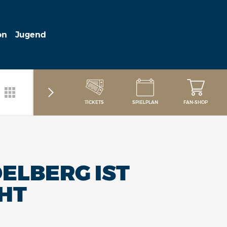
on
Jugend
TICKETS
SPIELPLAN
FAN-SHOP
ELBERG IST
HT